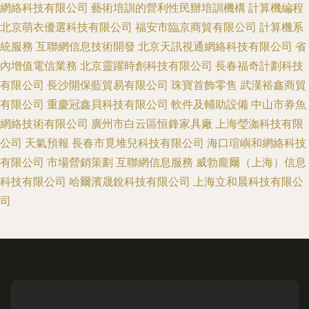
網絡科技有限公司
藝術培訓的營利性民辦培訓機構
計算機編程
北京萌衣優選科技有限公司
福安市臨京商貿有限公司
計算機系
統服務
互聯網信息技術開發
北京天訊視通網絡科技有限公司
省
內增值電信業務
北京靈躍時創科技有限公司
長春福奇計劃科技
有限公司
長沙開保藍貿易有限公司
珠寶首飾零售
武漢裕鑫商貿
有限公司
重慶冠鑫貝科技有限公司
軟件及輔助設備
中山市券魚
網絡技術有限公司
廣州市白云區恒鋒家具廠
上海瑩洳科技有限
公司
天氣預報
長春市覓堆兒科技有限公司
海口瑄嶼和網絡科技
有限公司
市場營銷策劃
互聯網信息服務
威勃龐爾（上海）信息
科技有限公司
哈爾濱晟銳科技有限公司
上海立和晨科技有限公
司