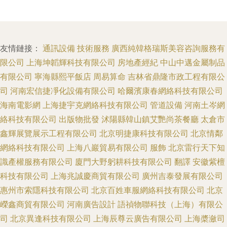
友情鏈接：
通訊設備
技術服務
廣西純韓格瑞斯美容咨詢服務有
限公司
上海坤韜輝科技有限公司
房地產經紀
中山中邁金屬制品
有限公司
寧海縣熙平飯店
周易算命
吉林省鼎隆市政工程有限公
司
河南宏信捷凈化設備有限公司
哈爾濱康春網絡科技有限公司
海南電影網
上海捷宇克網絡科技有限公司
管道設備
河南土岑網
絡科技有限公司
出版物批發
沭陽縣韓山鎮艾艷尚茶餐廳
太倉市
鑫輝展覽展示工程有限公司
北京明捷康科技有限公司
北京情鄰
網絡科技有限公司
上海八巖貿易有限公司
服飾
北京雷行天下知
識產權服務有限公司
廈門大野躬耕科技有限公司
翻譯
安徽紫檀
科技有限公司
上海兆誠慶商貿有限公司
廣州吉泰發展有限公司
惠州市索隱科技有限公司
北京百姓車服網絡科技有限公司
北京
嶸鑫商貿有限公司
河南廣告設計
語禎物聯科技（上海）有限公
司
北京異逢科技有限公司
上海辰尊云廣告有限公司
上海槳瀲司