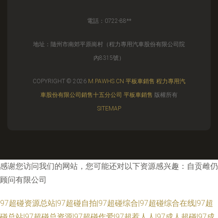
電話：0722-88**
地址：隨州市南郊平原崗村（程力專用汽車股份有限公司院
內8315號）
COPYRIGHT © 2026
M.PAWHS.CN
平板車銷售
程力專用汽
車股份有限公司銷售十五分公司
平板車銷售
版權所有
SITEMAP
感谢您访问我们的网站，您可能还对以下资源感兴趣：自贡雌仍
顾问有限公司
97超碰资源总站|97超碰自拍|97超碰综合|97超碰综合在线|97超
碰总站|97超碰总资源|97超碰作爱|97超惹人人|97成人超碰|97成